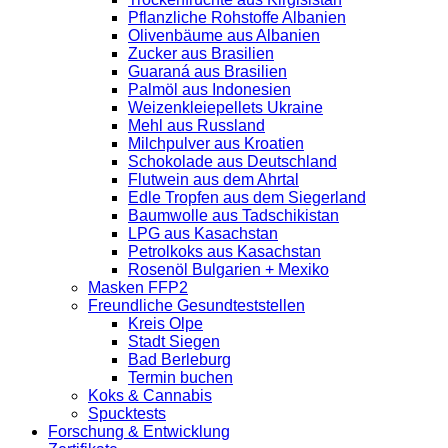
Pflanzliche Rohstoffe Albanien
Olivenbäume aus Albanien
Zucker aus Brasilien
Guaraná aus Brasilien
Palmöl aus Indonesien
Weizenkleiepellets Ukraine
Mehl aus Russland
Milchpulver aus Kroatien
Schokolade aus Deutschland
Flutwein aus dem Ahrtal
Edle Tropfen aus dem Siegerland
Baumwolle aus Tadschikistan
LPG aus Kasachstan
Petrolkoks aus Kasachstan
Rosenöl Bulgarien + Mexiko
Masken FFP2
Freundliche Gesundteststellen
Kreis Olpe
Stadt Siegen
Bad Berleburg
Termin buchen
Koks & Cannabis
Spucktests
Forschung & Entwicklung