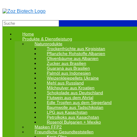
Zum
Inhalt
springen
Suche
nach:
Home
Produkte & Dienstleistung
Naturprodukte
Trockenfrüchte aus Kirgisistan
Pflanzliche Rohstoffe Albanien
Olivenbäume aus Albanien
Zucker aus Brasilien
Guaraná aus Brasilien
Palmöl aus Indonesien
Weizenkleiepellets Ukraine
Mehl aus Russland
Milchpulver aus Kroatien
Schokolade aus Deutschland
Flutwein aus dem Ahrtal
Edle Tropfen aus dem Siegerland
Baumwolle aus Tadschikistan
LPG aus Kasachstan
Petrolkoks aus Kasachstan
Rosenöl Bulgarien + Mexiko
Masken FFP2
Freundliche Gesundteststellen
Kreis Olpe