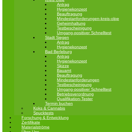
Antrag
Hygienekonzept
Beauftragung
Mindestanforderungen-kreis-olpe
Geheimhaltung
Testbescheinigung
Umgang-positiver Schnelltest
Stadt Siegen
Antrag
Hygienekonzept
Bad Berleburg
Antrag
Hygienekonzept
Skizze
Bauamt
Beauftragung
Mindestanforderungen
Testbescheinigung
Umgang-positiver Schnelltest
Betriebsverordnung
Qualifikation-Tester
Termin buchen
Koks & Cannabis
Spucktests
Forschung & Entwicklung
Zertifikate
Materialströme
Über Uns